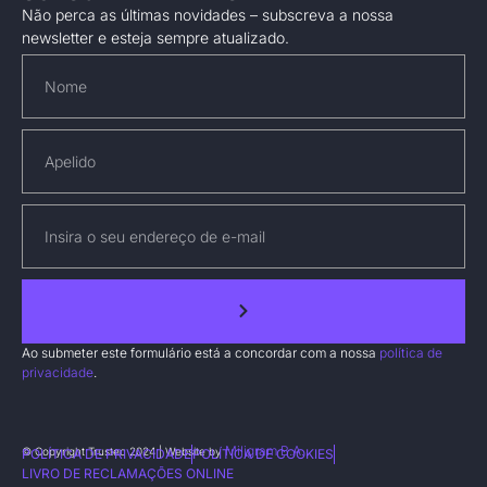
Não perca as últimas novidades – subscreva a nossa
newsletter e esteja sempre atualizado.
Ao submeter este formulário está a concordar com a nossa
política de
privacidade
.
Miligram B.A.
© Copyright Trustec 2024 | Website by
POLÍTICA DE PRIVACIDADE
POLÍTICA DE COOKIES
LIVRO DE RECLAMAÇÕES ONLINE