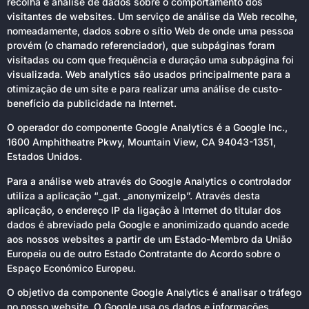
recolha e análise de dados sobre o comportamento dos
visitantes de websites. Um serviço de análise da Web recolhe,
nomeadamente, dados sobre o sítio Web de onde uma pessoa
provém (o chamado referenciador), que subpáginas foram
visitadas ou com que frequência e duração uma subpágina foi
visualizada. Web analytics são usados principalmente para a
otimização de um site e para realizar uma análise de custo-
benefício da publicidade na Internet.
O operador do componente Google Analytics é a Google Inc.,
1600 Amphitheatre Pkwy, Mountain View, CA 94043-1351,
Estados Unidos.
Para a análise web através do Google Analytics o controlador
utiliza a aplicação “_gat. _anonymizeIp”. Através desta
aplicação, o endereço IP da ligação à Internet do titular dos
dados é abreviado pela Google e anonimizado quando acede
aos nossos websites a partir de um Estado-Membro da União
Europeia ou de outro Estado Contratante do Acordo sobre o
Espaço Económico Europeu.
O objetivo da componente Google Analytics é analisar o tráfego
no nosso website. O Google usa os dados e informações