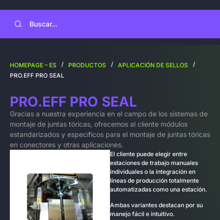
/
/
/
HOMEPAGE – ES
PRODUCTOS
APLICACIÓN DE SELLOS
PRO.EFF PRO SEAL
PRO.EFF PRO SEAL
Gracias a nuestra experiencia en el campo de los sistemas de
montaje de juntas tóricas, ofrecemos al cliente módulos
estandarizados y específicos para el montaje de juntas tóricas
en conectores y otras aplicaciones.
El cliente puede elegir entre
estaciones de trabajo manuales
individuales o la integración en
líneas de producción totalmente
automatizadas como una estación.
Ambas variantes destacan por su
manejo fácil e intuitivo.