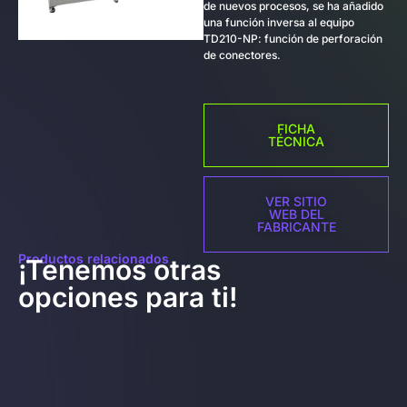
de nuevos procesos, se ha añadido
una función inversa al equipo
TD210-NP: función de perforación
de conectores.
FICHA
TÉCNICA
VER SITIO
WEB DEL
FABRICANTE
Productos relacionados
¡Tenemos otras
opciones para ti!