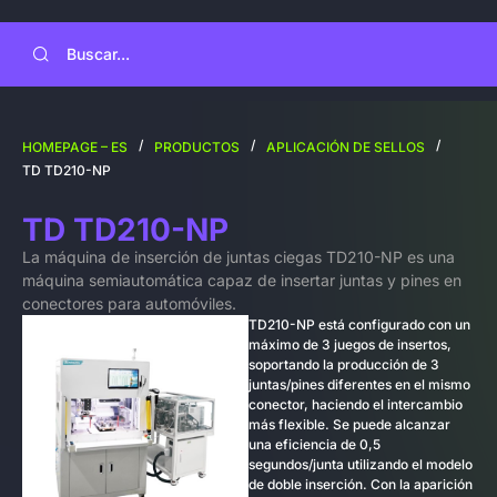
SOBRE NOSOTROS
/
/
/
HOMEPAGE – ES
PRODUCTOS
APLICACIÓN DE SELLOS
TD TD210-NP
TD TD210-NP
La máquina de inserción de juntas ciegas TD210-NP es una
máquina semiautomática capaz de insertar juntas y pines en
conectores para automóviles.
TD210-NP está configurado con un
máximo de 3 juegos de insertos,
soportando la producción de 3
juntas/pines diferentes en el mismo
conector, haciendo el intercambio
más flexible. Se puede alcanzar
una eficiencia de 0,5
segundos/junta utilizando el modelo
de doble inserción. Con la aparición