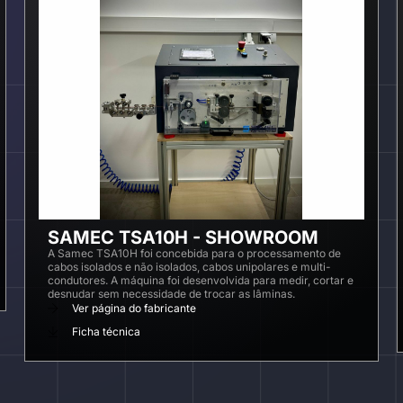
SAMEC TSA10H - SHOWROOM
A Samec TSA10H foi concebida para o processamento de
cabos isolados e não isolados, cabos unipolares e multi-
condutores. A máquina foi desenvolvida para medir, cortar e
desnudar sem necessidade de trocar as lâminas.
Ver página do fabricante
Ficha técnica